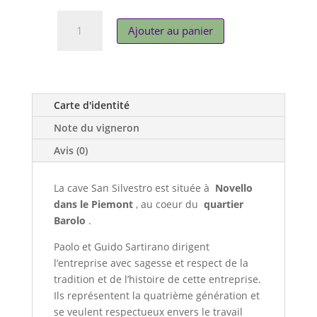
quantité
Ajouter au panier
de
Barolo
D.O.C.G.
Patres
Carte d'identité
Note du vigneron
Avis (0)
La cave San Silvestro est située à
Novello
dans le Piemont
, au coeur du
quartier
Barolo
.
Paolo et Guido Sartirano dirigent
l’entreprise avec sagesse et respect de la
tradition et de l’histoire de cette entreprise.
Ils représentent la quatrième génération et
se veulent respectueux envers le travail