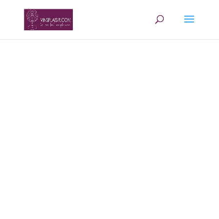
Accueil
/
Boutique
/
Vin rouge
/ Barolo
D.O.C.G. Patres