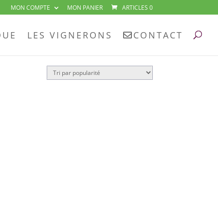
MON COMPTE
MON PANIER
ARTICLES 0
Guide Hachette”
QUE
LES VIGNERONS
CONTACT