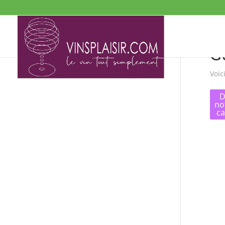
G
Voic
D
no
ca