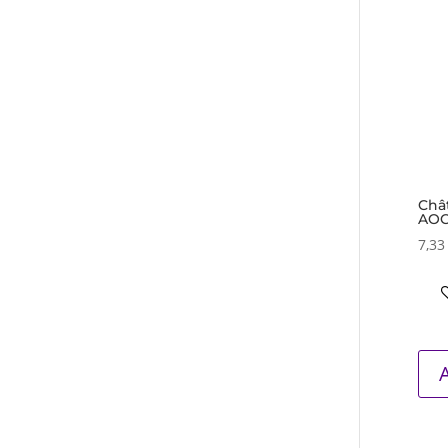
Châ
AOC
7,3